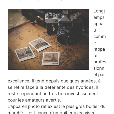
Longt
emps
appar
u
comm
e
l’appa
reil
profes
sionn
el par
excellence, il tend depuis quelques années, à
se retire face à la déferlante des hybrides. Il
reste cependant un très bon investissement
pour les amateurs avertis.
L’appareil photo reflex est le plus gros boitier du
marché. Il est conçu d’un boitier avec viseur